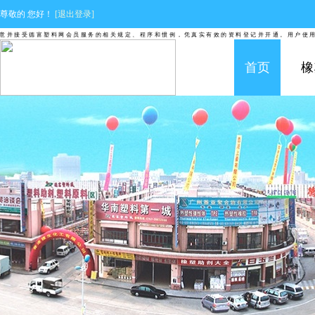
尊敬的
您好！
[退出登录]
接受德富塑料网会员服务的相关规定、程序和惯例，凭真实有效的资料登记并开通。用户使用德
首页
橡